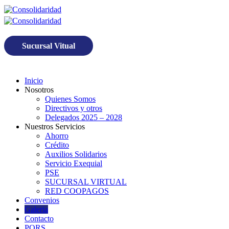
Sucursal Vitual
Inicio
Nosotros
Quienes Somos
Directivos y otros
Delegados 2025 – 2028
Nuestros Servicios
Ahorro
Crédito
Auxilios Solidarios
Servicio Exequial
PSE
SUCURSAL VIRTUAL
RED COOPAGOS
Convenios
Galeria
Contacto
PQRS